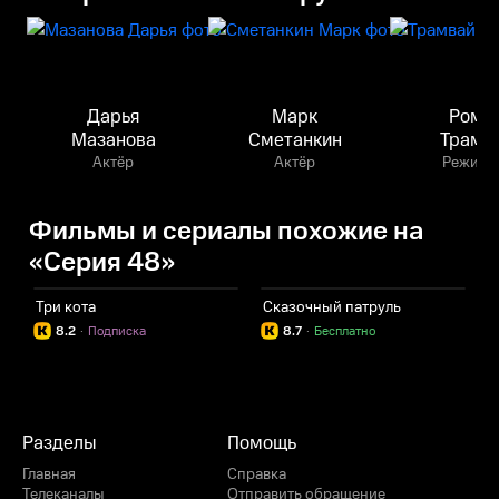
Дарья
Марк
Рома
Мазанова
Сметанкин
Трамв
Актёр
Актёр
Режисс
Фильмы и сериалы похожие на
«Серия 48»
Три кота
Сказочный патруль
8.2
·
Подписка
8.7
·
Бесплатно
Разделы
Помощь
Главная
Справка
Телеканалы
Отправить обращение