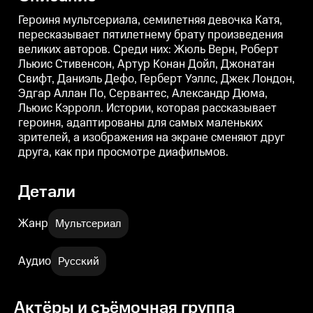
Аллан По, Сервантес, Александр
Аллан По, Сервантес, Александр
А
Дюма, Льюис Кэрролл. Истории,
Дюма, Льюис Кэрролл. Истории,
Героиня мультсериала, семилетняя девочка Катя,
которая рассказывает героиня,
которая рассказывает героиня,
к
пересказывает пятилетнему брату произведения
адаптированы для самых
адаптированы для самых
великих авторов. Среди них: Жюль Верн, Роберт
маленьких зрителей, а
маленьких зрителей, а
м
изображения на экране
изображения на экране
Льюис Стивенсон, Артур Конан Дойл, Джонатан
сменяют друг друга, как при
сменяют друг друга, как при
с
Свифт, Даниэль Дефо, Герберт Уэллс, Джек Лондон,
просмотре диафильмов.
просмотре диафильмов.
Эдгар Аллан По, Сервантес, Александр Дюма,
Льюис Кэрролл. Истории, которая рассказывает
героиня, адаптированы для самых маленьких
зрителей, а изображения на экране сменяют друг
друга, как при просмотре диафильмов.
Детали
Жанр
Мультсериал
Аудио
Русский
Актёры и съёмочная группа