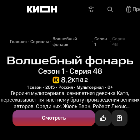
Пр
Волшебный
Сезон
Серия
Главная
Сериалы
фонарь
1
48
Волшебный фонарь
Сезон 1 · Серия 48
8.2
КП 8.2
1 сезон
2015
Россия
Мультсериал
0+
Героиня мультсериала, семилетняя девочка Катя,
пересказывает пятилетнему брату произведения великих
авторов. Среди них: Жюль Верн, Роберт Льюис
Стивенсон, Артур Конан Дойл...
Смотреть