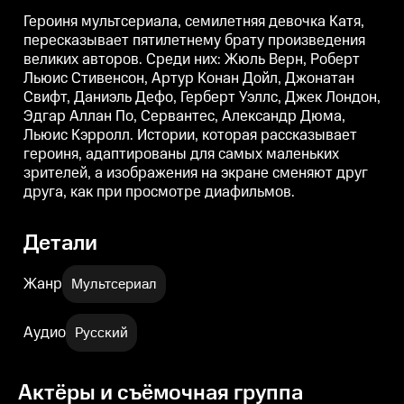
Аллан По, Сервантес, Александр
Аллан По, Сервантес, Александр
А
Дюма, Льюис Кэрролл. Истории,
Дюма, Льюис Кэрролл. Истории,
Героиня мультсериала, семилетняя девочка Катя,
которая рассказывает героиня,
которая рассказывает героиня,
к
пересказывает пятилетнему брату произведения
адаптированы для самых
адаптированы для самых
великих авторов. Среди них: Жюль Верн, Роберт
маленьких зрителей, а
маленьких зрителей, а
м
изображения на экране
изображения на экране
Льюис Стивенсон, Артур Конан Дойл, Джонатан
сменяют друг друга, как при
сменяют друг друга, как при
с
Свифт, Даниэль Дефо, Герберт Уэллс, Джек Лондон,
просмотре диафильмов.
просмотре диафильмов.
Эдгар Аллан По, Сервантес, Александр Дюма,
Льюис Кэрролл. Истории, которая рассказывает
героиня, адаптированы для самых маленьких
зрителей, а изображения на экране сменяют друг
друга, как при просмотре диафильмов.
Детали
Жанр
Мультсериал
Аудио
Русский
Актёры и съёмочная группа