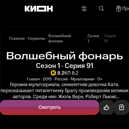
Пр
Волшебный
Сезон
Серия
Главная
Сериалы
фонарь
1
91
Волшебный фонарь
Сезон 1 · Серия 91
8.2
КП 8.2
1 сезон
2015
Россия
Мультсериал
0+
Героиня мультсериала, семилетняя девочка Катя,
пересказывает пятилетнему брату произведения великих
авторов. Среди них: Жюль Верн, Роберт Льюис
Стивенсон, Артур Конан Дойл...
Смотреть