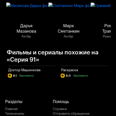
Дарья
Марк
Рома
Мазанова
Сметанкин
Трамв
Актёр
Актёр
Режисс
Фильмы и сериалы похожие на
«Серия 91»
Доктор Машинкова
Раскраска
Г
8.1
·
Бесплатно
8.0
·
Бесплатно
Разделы
Помощь
Главная
Справка
Телеканалы
Отправить обращение