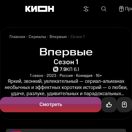
Пр
Главная
Сериалы
Впервые
Сезон 1
Впервые
Сезон 1
7.9
КП 6.1
1 сезон
2023
Россия
Комедия
16+
Яркий, звонкий, увлекательный — сериал-альманах
необычных и эффектных коротких историй — о любви,
удаче, разлуке, удивительных и парадоксальных
поворотах судьбы. Первый...
Смотреть