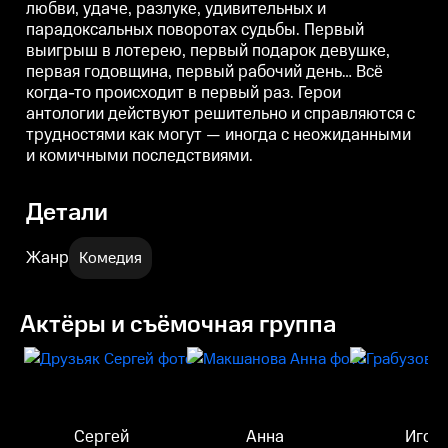
любви, удаче, разлуке, удивительных и
трудностями как могут —
трудностями как могут —
т
иногда с неожиданными и
иногда с неожиданными и
парадоксальных поворотах судьбы. Первый
комичными последствиями.
комичными последствиями.
выигрыш в лотерею, первый подарок девушке,
первая годовщина, первый рабочий день… Всё
когда-то происходит в первый раз. Герои
антологии действуют решительно и справляются с
трудностями как могут — иногда с неожиданными
и комичными последствиями.
Детали
Жанр
Комедия
Актёры и съёмочная группа
Сергей
Анна
Игор