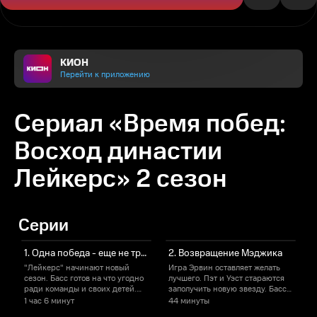
КИОН
Перейти к приложению
Сериал «Время побед:
Восход династии
Лейкерс» 2 сезон
Серии
1. Одна победа - еще не триумф
2. Возвращение Мэджика
"Лейкерс" начинают новый
Игра Эрвин оставляет желать
В
сезон. Басс готов на что угодно
лучшего. Пэт и Уэст стараются
и
ради команды и своих детей.
заполучить новую звезду. Басс
п
Травма одного из игроков
вспоминает о давней
1 час
6 минут
44 минуты
ставит под удар всех остальных.
влюбленности.
т