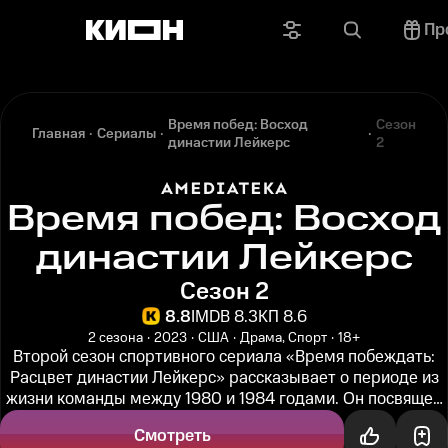
Пр
Время побед: Восход
Сезон
Главная
Сериалы
династии Лейкерс
2
Время побед: Восход
династии Лейкерс
Сезон 2
8.8
IMDB 8.3
КП 8.6
2 сезона
2023
США
Драма, Спорт
18+
Второй сезон спортивного сериала «Время побеждать:
Расцвет династии Лейкерс» рассказывает о периоде из
жизни команды между 1980 и 1984 годами. Он посвящен
соперничеству с...
Смотреть