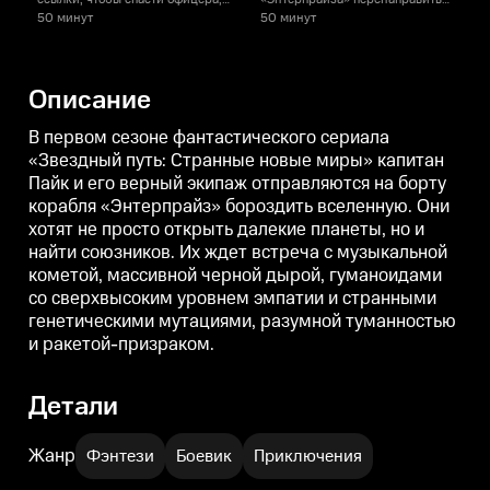
пропавшего без вести во время
комету, которая должна упасть
У
50 минут
50 минут
секретной миссии.
на обитаемую планету,
т
безопасным курсом.
Описание
В первом сезоне фантастического сериала
«Звездный путь: Странные новые миры» капитан
Пайк и его верный экипаж отправляются на борту
корабля «Энтерпрайз» бороздить вселенную. Они
хотят не просто открыть далекие планеты, но и
найти союзников. Их ждет встреча с музыкальной
кометой, массивной черной дырой, гуманоидами
со сверхвысоким уровнем эмпатии и странными
генетическими мутациями, разумной туманностью
и ракетой-призраком.
Детали
Жанр
Фэнтези
Боевик
Приключения