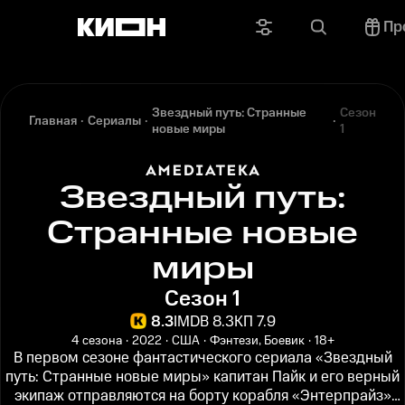
Пр
Звездный путь: Странные
Сезон
Главная
Сериалы
новые миры
1
Звездный путь:
Странные новые
миры
Сезон 1
8.3
IMDB 8.3
КП 7.9
4 сезона
2022
США
Фэнтези, Боевик
18+
В первом сезоне фантастического сериала «Звездный
путь: Странные новые миры» капитан Пайк и его верный
экипаж отправляются на борту корабля «Энтерпрайз»