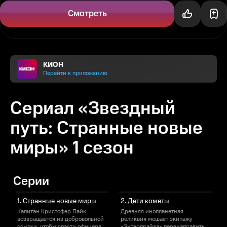
бороздить вселенную...
Смотреть
КИОН
Перейти к приложению
Сериал «Звездный
путь: Странные новые
миры» 1 сезон
Серии
1. Странные новые миры
2. Дети кометы
Капитан Кристофер Пайк
Древняя инопланетная
возвращается из добровольной
реликвия мешает экипажу
к
ссылки, чтобы спасти офицера,
«Энтерпрайза» перенаправить
б