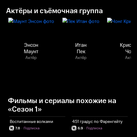
Актёры и съёмочная группа
Энсон
Итан
Кристи
Маунт
Пек
Чонг
Актёр
Актёр
Актёр
Фильмы и сериалы похожие на
«Сезон 1»
Воспитанные волками
451 градус по Фаренгейту
К
7.8
·
Подписка
6.9
·
Подписка