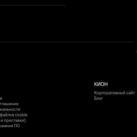
КИОН
Корпоративный сайт
е
Блог
оглашение
иальности
файлов cookie
 и приставки)
ования ПО