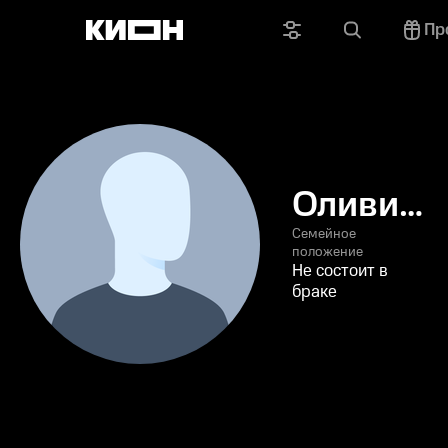
Пр
Оливия
Емдэн
Семейное
положение
Не состоит в
браке