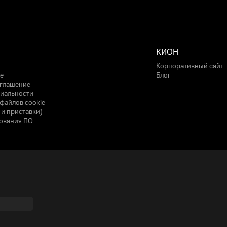
КИОН
Корпоративный сайт
е
Блог
оглашение
иальности
файлов cookie
 и приставки)
ования ПО