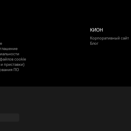
КИОН
Корпоративный сайт
е
Блог
оглашение
иальности
файлов cookie
 и приставки)
ования ПО