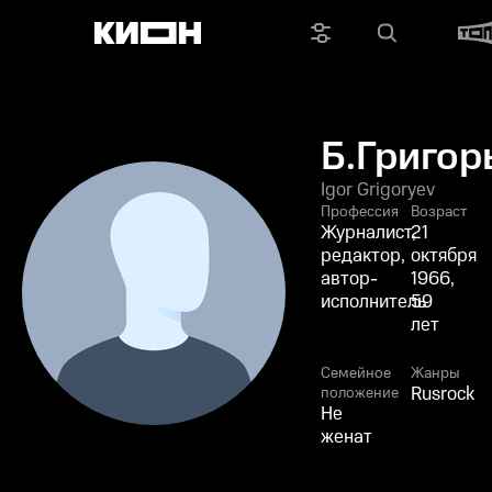
Б.Григор
Igor Grigoryev
Профессия
Возраст
Журналист,
21
редактор,
октября
автор-
1966,
исполнитель
59
лет
Семейное
Жанры
Rusrock
положение
Не
женат