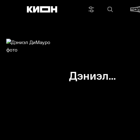
Дэниэл
ДиМауро