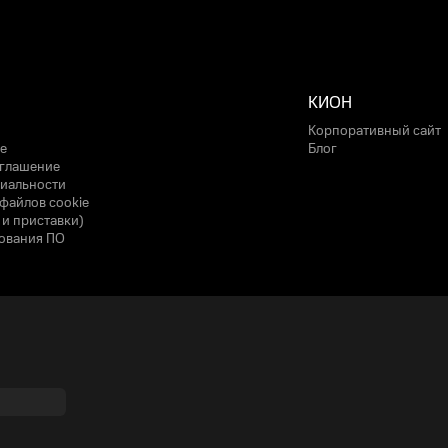
КИОН
Корпоративный сайт
е
Блог
оглашение
иальности
файлов cookie
 и приставки)
ования ПО