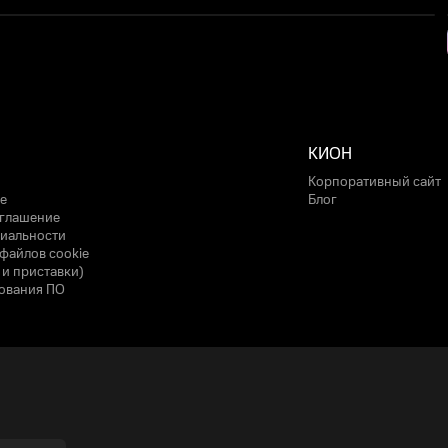
КИОН
Корпоративный сайт
е
Блог
оглашение
иальности
файлов cookie
 и приставки)
ования ПО