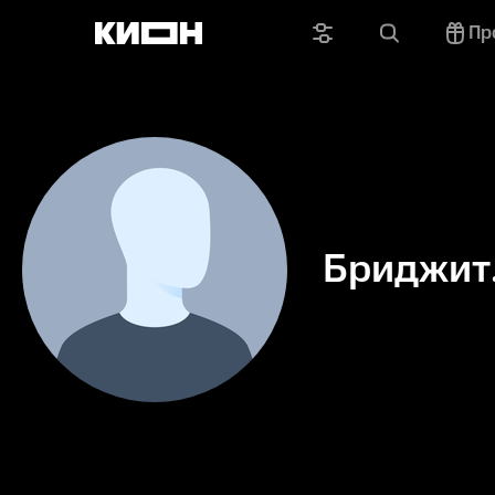
Пр
Бриджит
Дродхо