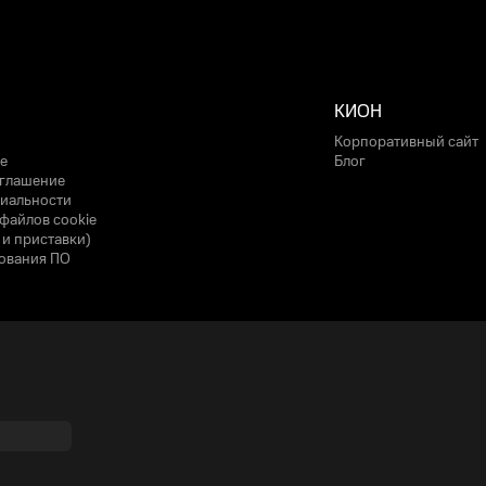
КИОН
Корпоративный сайт
е
Блог
оглашение
иальности
файлов cookie
 и приставки)
ования ПО