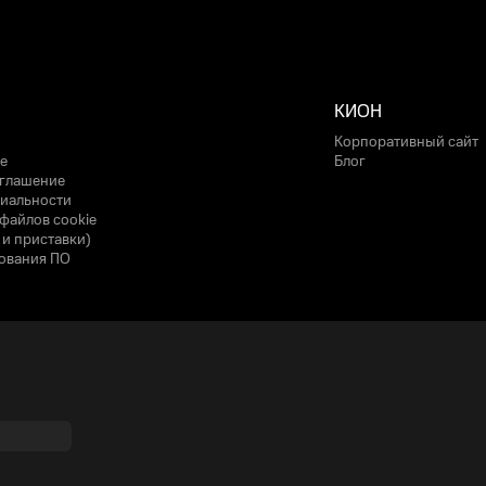
КИОН
Корпоративный сайт
е
Блог
оглашение
иальности
файлов cookie
 и приставки)
ования ПО