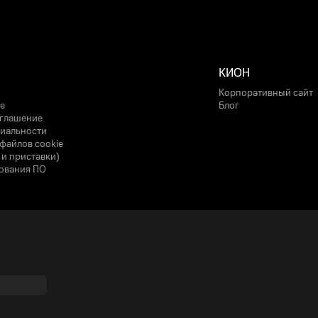
КИОН
Корпоративный сайт
е
Блог
оглашение
иальности
файлов cookie
 и приставки)
ования ПО