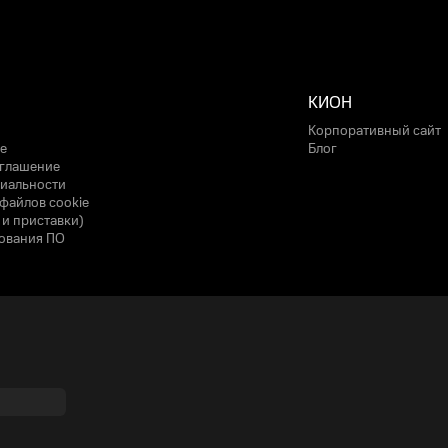
КИОН
Корпоративный сайт
е
Блог
оглашение
иальности
файлов cookie
 и приставки)
ования ПО