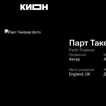
Парт Так
Parth Thakerar
Профессия
В
Актер
4
Место рождения
Ж
England, UK
Д