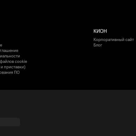
КИОН
Корпоративный сайт
е
Блог
оглашение
иальности
файлов cookie
 и приставки)
ования ПО