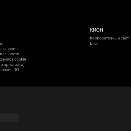
КИОН
Корпоративный сайт
е
Блог
оглашение
иальности
файлов cookie
 и приставки)
ования ПО