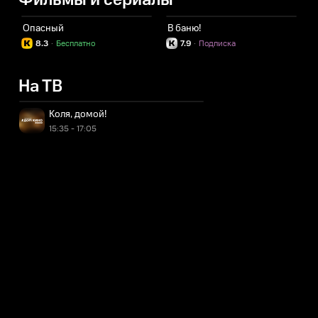
Фильмы и сериалы
Опасный
В баню!
Б
8.3
·
Бесплатно
7.9
·
Подписка
На ТВ
Коля, домой!
15:35 - 17:05