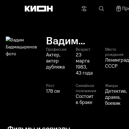
Пр
Вадим
Бадмацыренов
Профессия
Возраст
Место
Актер,
23
рождения
Ленинград
актер
марта
СССР
дубляжа
1983,
43 года
Рост
Семейное
Жанры
178 см
Детектив,
положение
Состоит
драма,
в браке
боевик