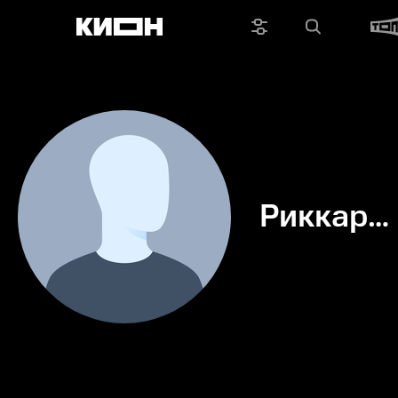
Риккард
Мангано