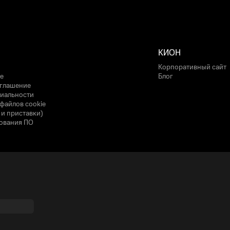
КИОН
Корпоративный сайт
е
Блог
оглашение
иальности
файлов cookie
 и приставки)
ования ПО