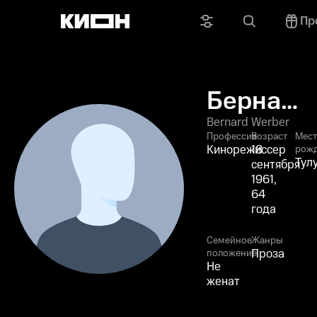
Пр
Бернард
Вербер
Bernard Werber
Профессия
Возраст
Мес
Кинорежиссер
18
рож
Тул
сентября
1961,
64
года
Семейное
Жанры
Проза
положение
Не
женат