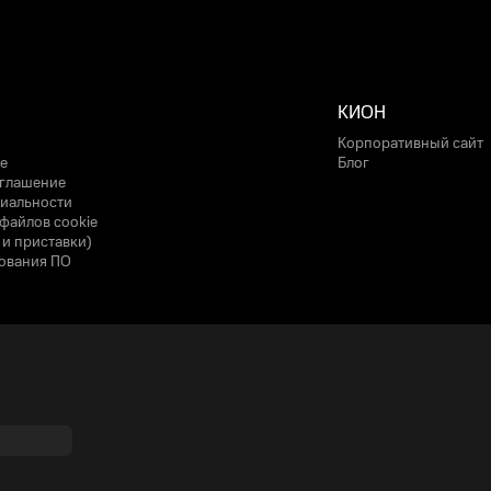
КИОН
Корпоративный сайт
е
Блог
оглашение
иальности
файлов cookie
 и приставки)
ования ПО