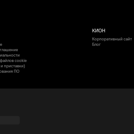
КИОН
Корпоративный сайт
е
Блог
оглашение
иальности
файлов cookie
 и приставки)
ования ПО