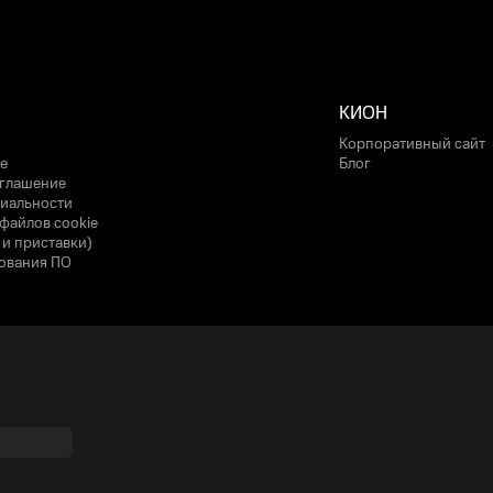
КИОН
Корпоративный сайт
е
Блог
оглашение
иальности
файлов cookie
 и приставки)
ования ПО