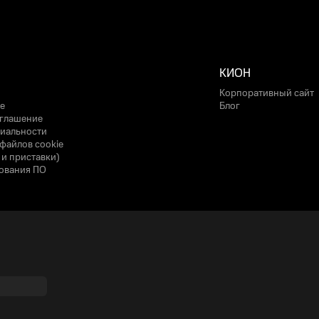
КИОН
Корпоративный сайт
е
Блог
оглашение
иальности
файлов cookie
 и приставки)
ования ПО