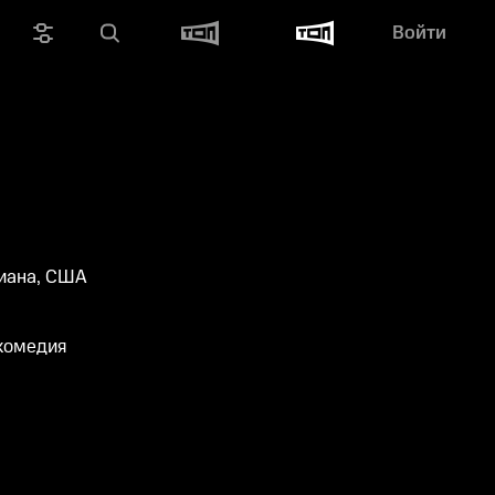
Войти
иана, США
 комедия