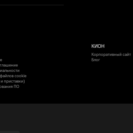
КИОН
Корпоративный сайт
е
Блог
оглашение
иальности
файлов cookie
 и приставки)
ования ПО