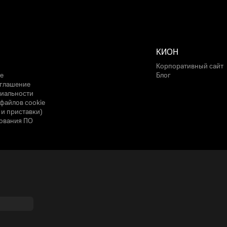
КИОН
Корпоративный сайт
е
Блог
оглашение
иальности
файлов cookie
 и приставки)
ования ПО