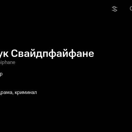
ук Свайдпфайфане
iphane
ер
драма, криминал