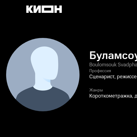
Буламсо
Boulomsouk Svadpha
Профессия
Сценарист, режисс
Жанры
Короткометражка, 