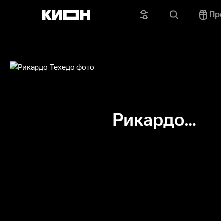
Пр
Рикардо
Техедо