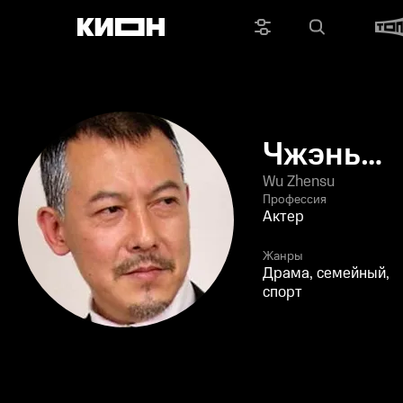
Чжэньсу
У
Wu Zhensu
Профессия
Актер
Жанры
Драма, семейный,
спорт