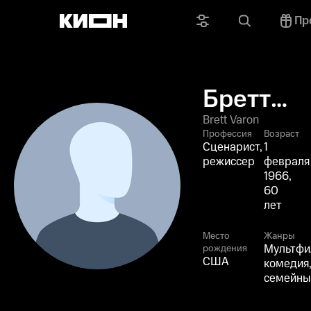
Пр
Бретт
Вэрон
Brett Varon
Профессия
Возраст
Сценарист,
1
режиссер
февраля
1966,
60
лет
Место
Жанры
Мультфи
рождения
США
комедия
семейны