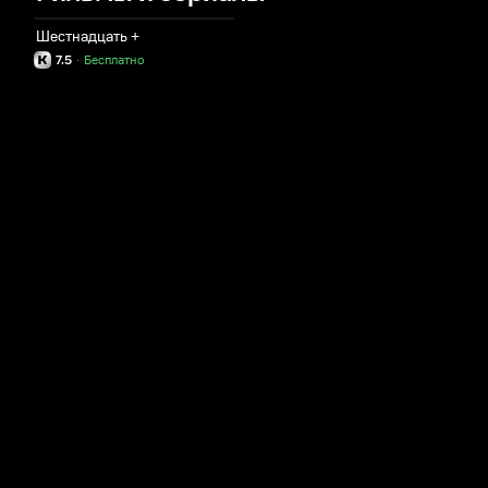
Шестнадцать +
7.5
·
Бесплатно