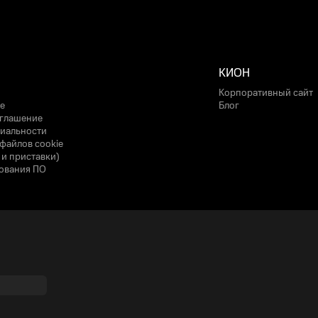
КИОН
Корпоративный сайт
е
Блог
оглашение
иальности
файлов cookie
 и приставки)
ования ПО