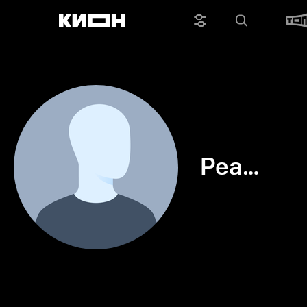
Реа
Биша