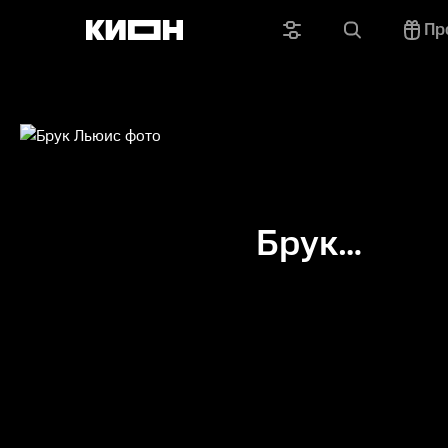
Пр
Брук
Льюис