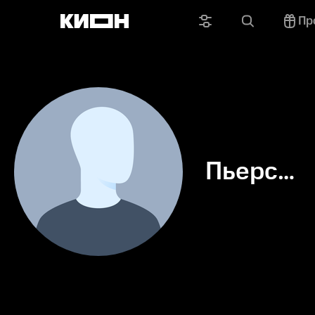
Пр
Пьерс
Грэхэм