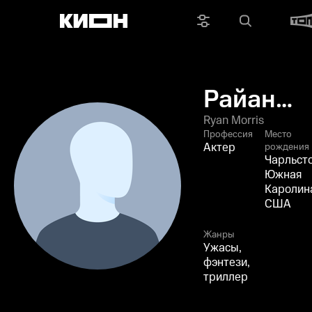
Райан
Моррис
Ryan Morris
Профессия
Место
Актер
рождения
Чарльсто
Южная
Каролин
США
Жанры
Ужасы,
фэнтези,
триллер