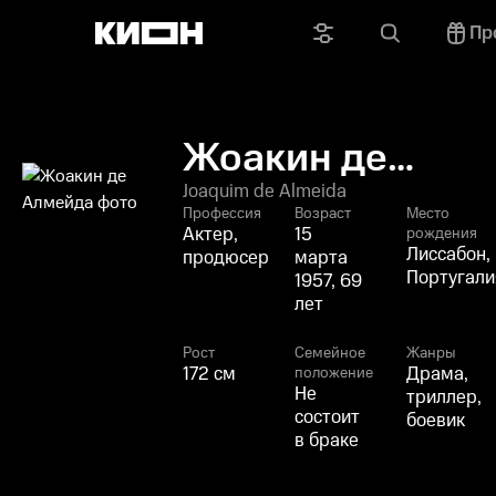
Пр
Жоакин де
Алмейда
Joaquim de Almeida
Профессия
Возраст
Место
Актер,
15
рождения
Лиссабон,
продюсер
марта
Португали
1957, 69
лет
Рост
Семейное
Жанры
172 см
Драма,
положение
Не
триллер,
состоит
боевик
в браке