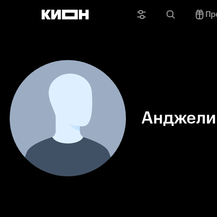
Пр
Анджели
Элли