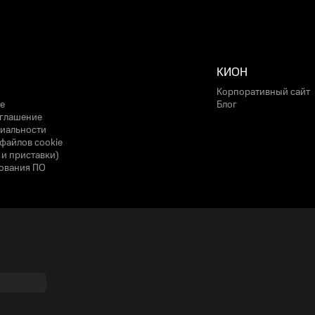
КИОН
Корпоративный сайт
е
Блог
оглашение
иальности
файлов cookie
 и приставки)
ования ПО