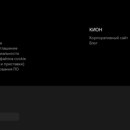
КИОН
Корпоративный сайт
е
Блог
оглашение
иальности
файлов cookie
 и приставки)
ования ПО