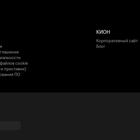
КИОН
Корпоративный сайт
е
Блог
оглашение
иальности
файлов cookie
 и приставки)
ования ПО