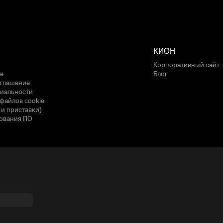
КИОН
Корпоративный сайт
е
Блог
оглашение
иальности
файлов cookie
 и приставки)
ования ПО