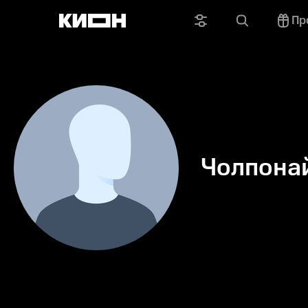
Пр
Чолпона
Кенжеку