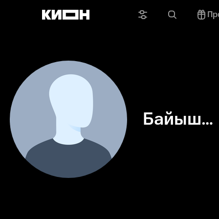
Пр
Байыш
Исманов