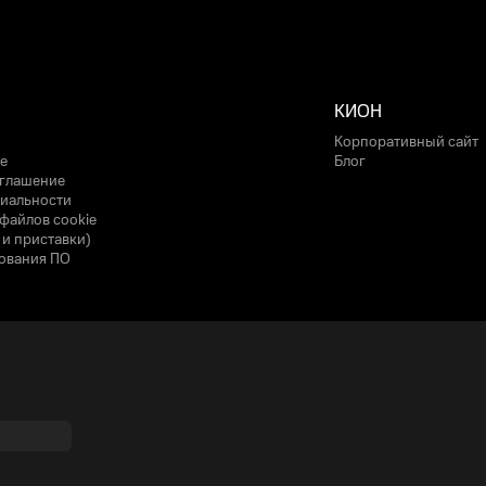
КИОН
Корпоративный сайт
е
Блог
оглашение
иальности
файлов cookie
 и приставки)
ования ПО