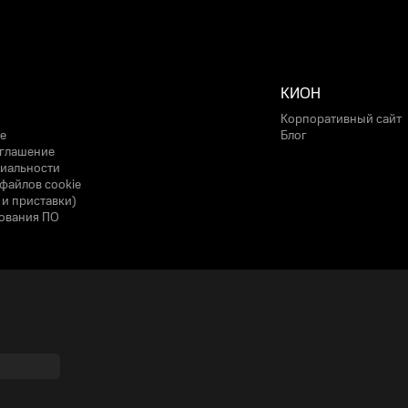
КИОН
Корпоративный сайт
е
Блог
оглашение
иальности
файлов cookie
 и приставки)
ования ПО