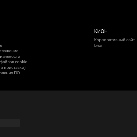
КИОН
Корпоративный сайт
е
Блог
оглашение
иальности
файлов cookie
 и приставки)
ования ПО